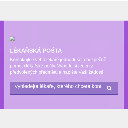
LÉKAŘSKÁ POŠTA
Kontakujte svého lékaře jednoduše a bezpečně
pomocí lékařské pošty. Vyberte si jeden z
předvolených předmětů a napište Vaši žádost!