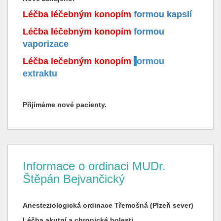
Léčba léčebným konopím
formou kapslí
Léčba léčebným konopím
formou
vaporizace
Léčba lečebným konopím
f
ormou
extraktu
Přijímáme nové pacienty.
Informace o ordinaci MUDr.
Štěpán Bejvančický
Anesteziologická ordinace Třemošná (Plzeň sever)
Léčba akutní a chronické bolesti