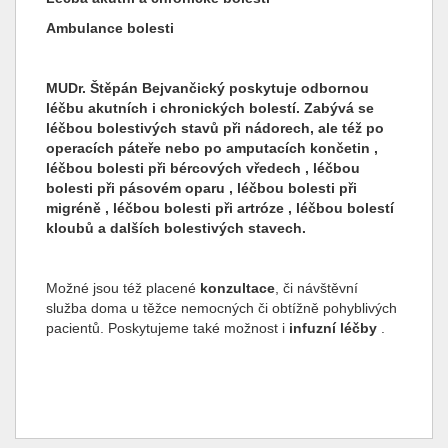
Ambulance bolesti
MUDr. Štěpán Bejvančický poskytuje odbornou
léčbu akutních i chronických bolestí. Zabývá se
léčbou bolestivých
stavů při nádorech, ale též po
operacích páteře nebo po amputacích končetin ,
léčbou bolesti při
bércových vředech , léčbou
bolesti při pásovém oparu , léčbou bolesti při
migréně , léčbou bolesti při artróze , léčbou bolestí
kloubů a dalších bolestivých stavech.
Možné jsou též placené
konzultace
, či návštěvní
služba doma u těžce nemocných či obtížně pohyblivých
pacientů. Poskytujeme také možnost i
infuzní léčby
.